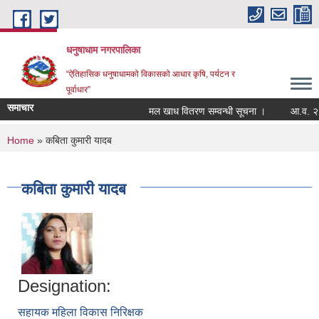
Skip to main content
धनुषाधाम नगरपालिका
“ऐतिहासिक धनुषाधामको विकासको आधार कृषि, पर्यटन र
पूर्वाधार”
समाचार
मल खाध वितरण सम्वन्धी सूचना ।
आ.व. २०८
You are here
Home
» कबिता कुमारी यादब
कबिता कुमारी यादब
Designation:
सहायक महिला विकास निरिक्षक