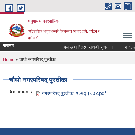
Skip to main content
धनुषाधाम नगरपालिका
“ऐतिहासिक धनुषाधामको विकासको आधार कृषि, पर्यटन र
पूर्वाधार”
समाचार
मल खाध वितरण सम्वन्धी सूचना ।
आ.व. २०
You are here
Home
» चाैथाे नगरपरिषद् पुस्तीका
चाैथाे नगरपरिषद् पुस्तीका
Documents:
नगरपरिषद् पुस्तीका २०७३।०७४.pdf