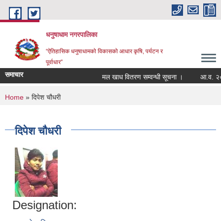
Skip to main content
धनुषाधाम नगरपालिका
“ऐतिहासिक धनुषाधामको विकासको आधार कृषि, पर्यटन र
पूर्वाधार”
समाचार
मल खाध वितरण सम्वन्धी सूचना ।
आ.व. २०८
You are here
Home
» दिपेश चौधरी
दिपेश चौधरी
Designation: