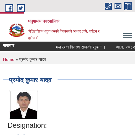
Skip to main content
धनुषाधाम नगरपालिका
“ऐतिहासिक धनुषाधामको विकासको आधार कृषि, पर्यटन र
पूर्वाधार”
समाचार
मल खाध वितरण सम्वन्धी सूचना ।
आ.व. २०८२/०८
You are here
Home
» प्रमोद कुमार यादव
प्रमोद कुमार यादव
Designation: