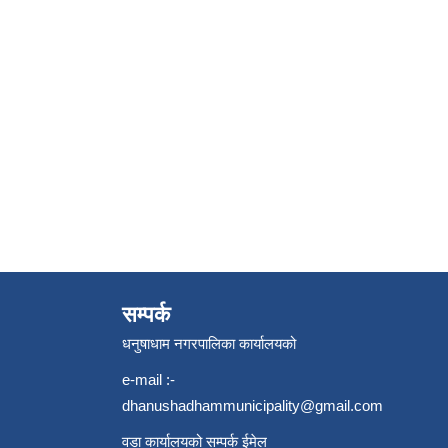
सम्पर्क
धनुषाधाम नगरपालिका कार्यालयको
e-mail :-
dhanushadhammunicipality@gmail.com
वडा कार्यालयको सम्पर्क ईमेल