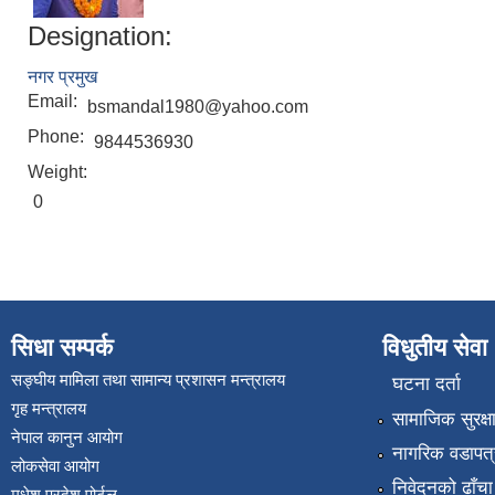
Designation:
नगर प्रमुख
Email:
bsmandal1980@yahoo.com
Phone:
9844536930
Weight:
0
सिधा सम्पर्क
विधुतीय सेवा
सङ्घीय मामिला तथा सामान्य प्रशासन मन्त्रालय
घटना दर्ता
गृह मन्त्रालय
सामाजिक सुरक्ष
नेपाल कानुन आयोग
नागरिक वडापत्
लोकसेवा आयोग
निवेदनको ढाँचा
मधेश प्रदेश पोर्टल